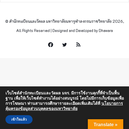
© สำนักทะเบียนและวัดผล มหาวิทยาลัยมหาจุฬาลงกรณราชวิทยาลัย 2026,
All Rights Reserved | Designed and Developed by Dhawara
Facebook
Twitter
RSS
เว็บไซต์สำนักทะเบียนและวัดผล มจร. มีการใช้งานคุกกี้ที่จำเป็นพื้น
ฐาน เพื่อให้เว็บไซต์ทำงานได้อย่างสมบูรณ์ โดยไม่มีการเก็บข้อมูลเพื่อ
การโฆษณา ท่านสามารถศึกษารายละเอียดเพิ่มเติมได้ที่
นโยบายการ
คุ้มครองข้อมูลส่วนบุคคลของมหาวิทยาลัย
เข้าใจแล้ว
Translate »