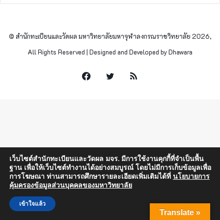
© สำนักทะเบียนและวัดผล มหาวิทยาลัยมหาจุฬาลงกรณราชวิทยาลัย 2026,
All Rights Reserved | Designed and Developed by Dhawara
Facebook
Twitter
RSS
เว็บไซต์สำนักทะเบียนและวัดผล มจร. มีการใช้งานคุกกี้ที่จำเป็นพื้น
ฐาน เพื่อให้เว็บไซต์ทำงานได้อย่างสมบูรณ์ โดยไม่มีการเก็บข้อมูลเพื่อ
การโฆษณา ท่านสามารถศึกษารายละเอียดเพิ่มเติมได้ที่
นโยบายการ
คุ้มครองข้อมูลส่วนบุคคลของมหาวิทยาลัย
เข้าใจแล้ว
Translate »