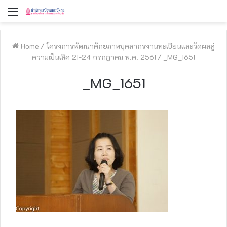
Menu
Home
/
โครงการพัฒนาศักยภาพบุคลากรงานทะเบียนและวัดผลสู่
ความเป็นเลิศ 21-24 กรกฎาคม พ.ศ. 2561
/
_MG_1651
_MG_1651