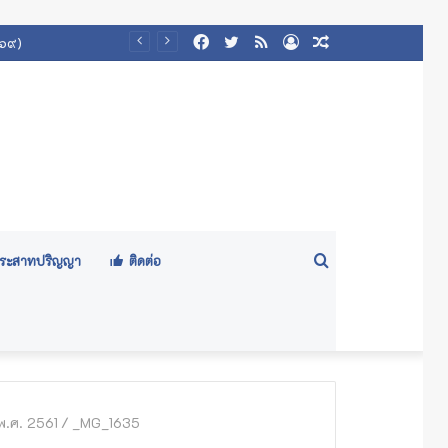
Facebook
Twitter
RSS
Log
Random
๕๖๙)
In
Article
Search
ีประสาทปริญญา
ติดต่อ
for
พ.ศ. 2561
/
_MG_1635