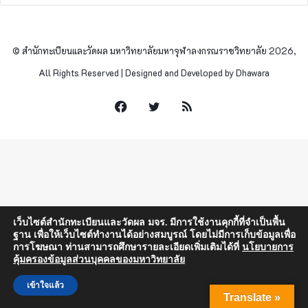
© สำนักทะเบียนและวัดผล มหาวิทยาลัยมหาจุฬาลงกรณราชวิทยาลัย 2026,
All Rights Reserved | Designed and Developed by Dhawara
Facebook
Twitter
RSS
เว็บไซต์สำนักทะเบียนและวัดผล มจร. มีการใช้งานคุกกี้ที่จำเป็นพื้น
ฐาน เพื่อให้เว็บไซต์ทำงานได้อย่างสมบูรณ์ โดยไม่มีการเก็บข้อมูลเพื่อ
การโฆษณา ท่านสามารถศึกษารายละเอียดเพิ่มเติมได้ที่
นโยบายการ
คุ้มครองข้อมูลส่วนบุคคลของมหาวิทยาลัย
เข้าใจแล้ว
Translate »