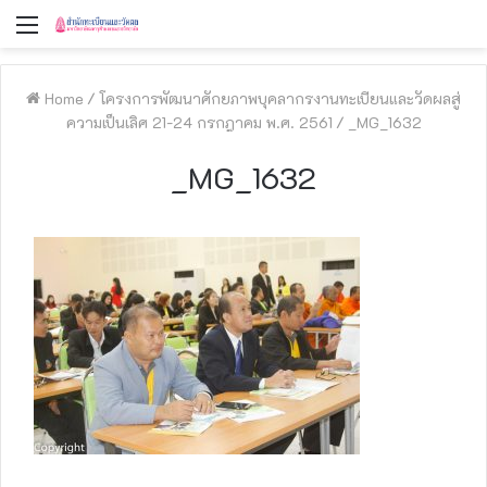
Menu
Home
/
โครงการพัฒนาศักยภาพบุคลากรงานทะเบียนและวัดผลสู่
ความเป็นเลิศ 21-24 กรกฎาคม พ.ศ. 2561
/
_MG_1632
_MG_1632