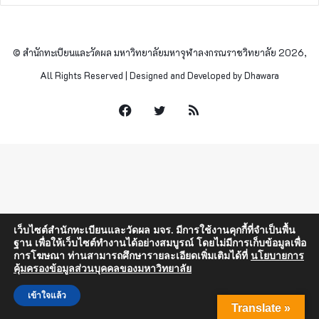
© สำนักทะเบียนและวัดผล มหาวิทยาลัยมหาจุฬาลงกรณราชวิทยาลัย 2026,
All Rights Reserved | Designed and Developed by Dhawara
Facebook
Twitter
RSS
เว็บไซต์สำนักทะเบียนและวัดผล มจร. มีการใช้งานคุกกี้ที่จำเป็นพื้น
ฐาน เพื่อให้เว็บไซต์ทำงานได้อย่างสมบูรณ์ โดยไม่มีการเก็บข้อมูลเพื่อ
การโฆษณา ท่านสามารถศึกษารายละเอียดเพิ่มเติมได้ที่
นโยบายการ
คุ้มครองข้อมูลส่วนบุคคลของมหาวิทยาลัย
เข้าใจแล้ว
Translate »