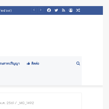
Facebook
Twitter
RSS
Log
Random
 ๒/๒๕๖๙)
In
Article
Search
ีประสาทปริญญา
ติดต่อ
for
พ.ศ. 2561
/
_MG_1492