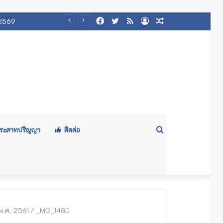
Facebook
Twitter
RSS
Log
Random
 2569
In
Article
Search
ีประสาทปริญญา
ติดต่อ
for
พ.ศ. 2561
/
_MG_1480