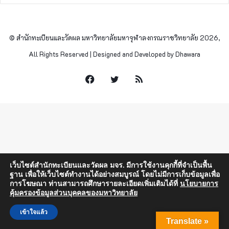
© สำนักทะเบียนและวัดผล มหาวิทยาลัยมหาจุฬาลงกรณราชวิทยาลัย 2026,
All Rights Reserved | Designed and Developed by Dhawara
Facebook
Twitter
RSS
เว็บไซต์สำนักทะเบียนและวัดผล มจร. มีการใช้งานคุกกี้ที่จำเป็นพื้น
ฐาน เพื่อให้เว็บไซต์ทำงานได้อย่างสมบูรณ์ โดยไม่มีการเก็บข้อมูลเพื่อ
การโฆษณา ท่านสามารถศึกษารายละเอียดเพิ่มเติมได้ที่
นโยบายการ
คุ้มครองข้อมูลส่วนบุคคลของมหาวิทยาลัย
เข้าใจแล้ว
Translate »