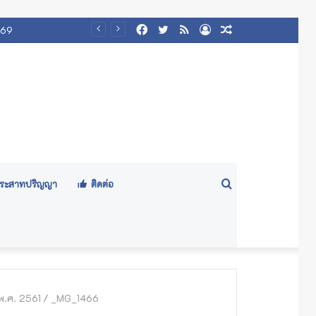
Facebook
Twitter
RSS
Log
Random
569
In
Article
Search
ีประสาทปริญญา
ติดต่อ
for
พ.ศ. 2561
/
_MG_1466