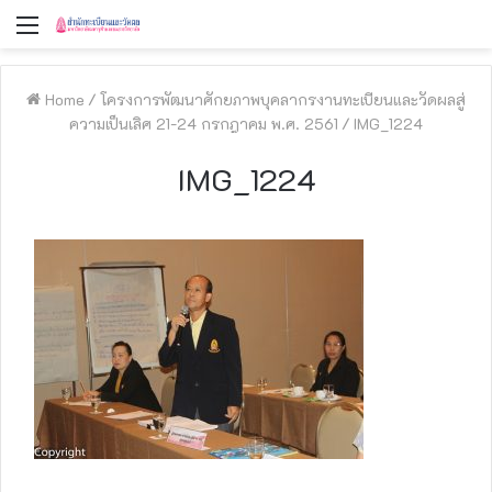
Menu
Home
/
โครงการพัฒนาศักยภาพบุคลากรงานทะเบียนและวัดผลสู่
ความเป็นเลิศ 21-24 กรกฎาคม พ.ศ. 2561
/
IMG_1224
IMG_1224