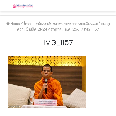
Menu
Home
/
โครงการพัฒนาศักยภาพบุคลากรงานทะเบียนและวัดผลสู่
ความเป็นเลิศ 21-24 กรกฎาคม พ.ศ. 2561
/
IMG_1157
IMG_1157