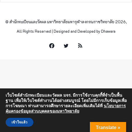
© สำนักทะเบียนและวัดผล มหาวิทยาลัยมหาจุฬาลงกรณราชวิทยาลัย 2026,
All Rights Reserved | Designed and Developed by Dhawara
Facebook
Twitter
RSS
เว็บไซต์สำนักทะเบียนและวัดผล มจร. มีการใช้งานคุกกี้ที่จำเป็นพื้น
ฐาน เพื่อให้เว็บไซต์ทำงานได้อย่างสมบูรณ์ โดยไม่มีการเก็บข้อมูลเพื่อ
การโฆษณา ท่านสามารถศึกษารายละเอียดเพิ่มเติมได้ที่
นโยบายการ
คุ้มครองข้อมูลส่วนบุคคลของมหาวิทยาลัย
เข้าใจแล้ว
Translate »