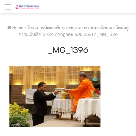
Menu
Home
/
โครงการพัฒนาศักยภาพบุคลากรงานทะเบียนและวัดผลสู่
ความเป็นเลิศ 21-24 กรกฎาคม พ.ศ. 2561
/
_MG_1396
_MG_1396