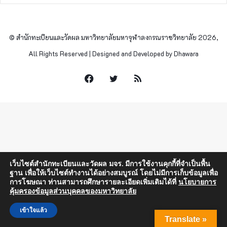
© สำนักทะเบียนและวัดผล มหาวิทยาลัยมหาจุฬาลงกรณราชวิทยาลัย 2026,
All Rights Reserved | Designed and Developed by Dhawara
Facebook
Twitter
RSS
เว็บไซต์สำนักทะเบียนและวัดผล มจร. มีการใช้งานคุกกี้ที่จำเป็นพื้น
ฐาน เพื่อให้เว็บไซต์ทำงานได้อย่างสมบูรณ์ โดยไม่มีการเก็บข้อมูลเพื่อ
การโฆษณา ท่านสามารถศึกษารายละเอียดเพิ่มเติมได้ที่
นโยบายการ
คุ้มครองข้อมูลส่วนบุคคลของมหาวิทยาลัย
เข้าใจแล้ว
Translate »