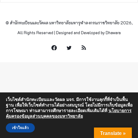
© สำนักทะเบียนและวัดผล มหาวิทยาลัยมหาจุฬาลงกรณราชวิทยาลัย 2026,
All Rights Reserved | Designed and Developed by Dhawara
Facebook
Twitter
RSS
เว็บไซต์สำนักทะเบียนและวัดผล มจร. มีการใช้งานคุกกี้ที่จำเป็นพื้น
ฐาน เพื่อให้เว็บไซต์ทำงานได้อย่างสมบูรณ์ โดยไม่มีการเก็บข้อมูลเพื่อ
การโฆษณา ท่านสามารถศึกษารายละเอียดเพิ่มเติมได้ที่
นโยบายการ
คุ้มครองข้อมูลส่วนบุคคลของมหาวิทยาลัย
เข้าใจแล้ว
Translate »