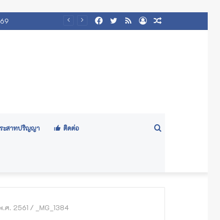
Facebook
Twitter
RSS
Log
Random
569
In
Article
Search
ีประสาทปริญญา
ติดต่อ
for
พ.ศ. 2561
/
_MG_1384