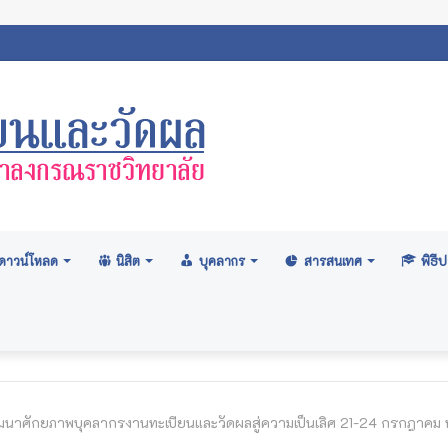
สภามหาวิทยาลัย: อนุมัติปริญญา ระดับปริญญาตรี รุ่นที่ ๗๑ (ครั้งที่ ๒/๒
ดาวน์โหลด
นิสิต
บุคลากร
สารสนเทศ
พิธ
นาศักยภาพบุคลากรงานทะเบียนและวัดผลสู่ความเป็นเลิศ 21-24 กรกฎาคม 