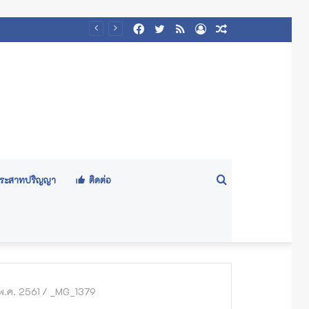
Facebook
Twitter
RSS
Log
Random
๕๖๙)
In
Article
Search
ีประสาทปริญญา
ติดต่อ
for
พ.ศ. 2561
/
_MG_1379