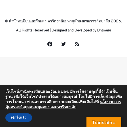
© สำนักทะเบียนและวัดผล มหาวิทยาลัยมหาจุฬาลงกรณราชวิทยาลัย 2026,
All Rights Reserved | Designed and Developed by Dhawara
Facebook
Twitter
RSS
เว็บไซต์สำนักทะเบียนและวัดผล มจร. มีการใช้งานคุกกี้ที่จำเป็นพื้น
ฐาน เพื่อให้เว็บไซต์ทำงานได้อย่างสมบูรณ์ โดยไม่มีการเก็บข้อมูลเพื่อ
การโฆษณา ท่านสามารถศึกษารายละเอียดเพิ่มเติมได้ที่
นโยบายการ
คุ้มครองข้อมูลส่วนบุคคลของมหาวิทยาลัย
เข้าใจแล้ว
Translate »