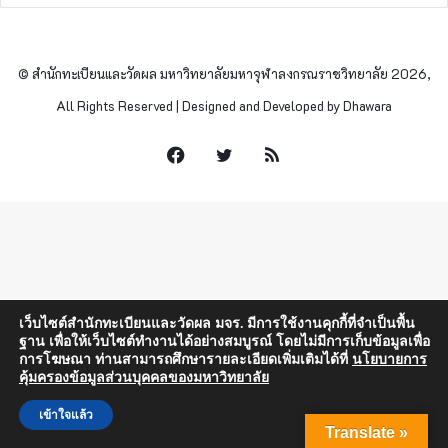
© สำนักทะเบียนและวัดผล มหาวิทยาลัยมหาจุฬาลงกรณราชวิทยาลัย 2026,
All Rights Reserved | Designed and Developed by Dhawara
Facebook
Twitter
RSS
เว็บไซต์สำนักทะเบียนและวัดผล มจร. มีการใช้งานคุกกี้ที่จำเป็นพื้น
ฐาน เพื่อให้เว็บไซต์ทำงานได้อย่างสมบูรณ์ โดยไม่มีการเก็บข้อมูลเพื่อ
การโฆษณา ท่านสามารถศึกษารายละเอียดเพิ่มเติมได้ที่
นโยบายการ
คุ้มครองข้อมูลส่วนบุคคลของมหาวิทยาลัย
เข้าใจแล้ว
Translate »