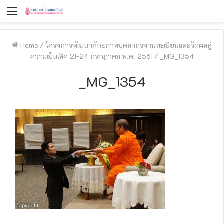
Menu
Home
/
โครงการพัฒนาศักยภาพบุคลากรงานทะเบียนและวัดผลสู่
ความเป็นเลิศ 21-24 กรกฎาคม พ.ศ. 2561
/
_MG_1354
_MG_1354