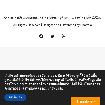
© สำนักทะเบียนและวัดผล มหาวิทยาลัยมหาจุฬาลงกรณราชวิทยาลัย 2026,
All Rights Reserved | Designed and Developed by Dhawara
Facebook
Twitter
RSS
เว็บไซต์สำนักทะเบียนและวัดผล มจร. มีการใช้งานคุกกี้ที่จำเป็นพื้น
ฐาน เพื่อให้เว็บไซต์ทำงานได้อย่างสมบูรณ์ โดยไม่มีการเก็บข้อมูลเพื่อ
การโฆษณา ท่านสามารถศึกษารายละเอียดเพิ่มเติมได้ที่
นโยบายการ
คุ้มครองข้อมูลส่วนบุคคลของมหาวิทยาลัย
เข้าใจแล้ว
Translate »