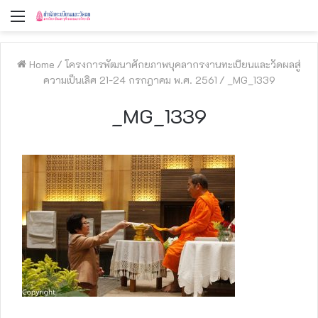
Menu
Home
/
โครงการพัฒนาศักยภาพบุคลากรงานทะเบียนและวัดผลสู่
ความเป็นเลิศ 21-24 กรกฎาคม พ.ศ. 2561
/
_MG_1339
_MG_1339