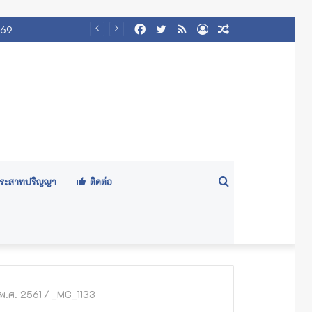
Facebook
Twitter
RSS
Log
Random
569
In
Article
Search
ีประสาทปริญญา
ติดต่อ
for
พ.ศ. 2561
/
_MG_1133