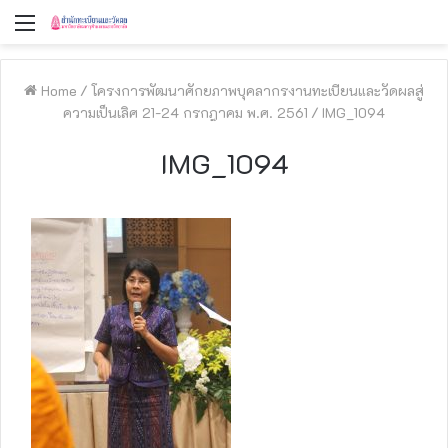
Menu
Home
/
โครงการพัฒนาศักยภาพบุคลากรงานทะเบียนและวัดผลสู่
ความเป็นเลิศ 21-24 กรกฎาคม พ.ศ. 2561
/
IMG_1094
IMG_1094