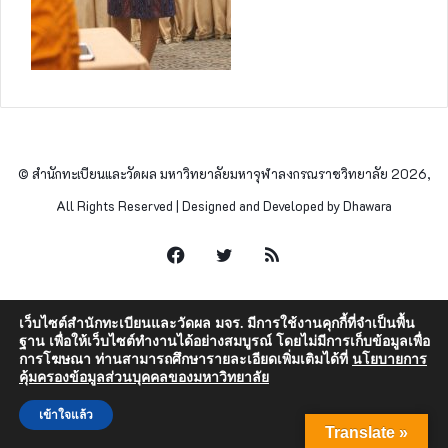
© สำนักทะเบียนและวัดผล มหาวิทยาลัยมหาจุฬาลงกรณราชวิทยาลัย 2026,
All Rights Reserved | Designed and Developed by Dhawara
Facebook
Twitter
RSS
เว็บไซต์สำนักทะเบียนและวัดผล มจร. มีการใช้งานคุกกี้ที่จำเป็นพื้น
ฐาน เพื่อให้เว็บไซต์ทำงานได้อย่างสมบูรณ์ โดยไม่มีการเก็บข้อมูลเพื่อ
การโฆษณา ท่านสามารถศึกษารายละเอียดเพิ่มเติมได้ที่
นโยบายการ
คุ้มครองข้อมูลส่วนบุคคลของมหาวิทยาลัย
เข้าใจแล้ว
Translate »