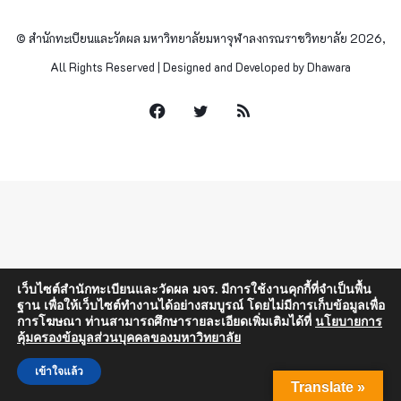
© สำนักทะเบียนและวัดผล มหาวิทยาลัยมหาจุฬาลงกรณราชวิทยาลัย 2026,
All Rights Reserved | Designed and Developed by Dhawara
Facebook
Twitter
RSS
เว็บไซต์สำนักทะเบียนและวัดผล มจร. มีการใช้งานคุกกี้ที่จำเป็นพื้น
ฐาน เพื่อให้เว็บไซต์ทำงานได้อย่างสมบูรณ์ โดยไม่มีการเก็บข้อมูลเพื่อ
การโฆษณา ท่านสามารถศึกษารายละเอียดเพิ่มเติมได้ที่
นโยบายการ
คุ้มครองข้อมูลส่วนบุคคลของมหาวิทยาลัย
เข้าใจแล้ว
Translate »