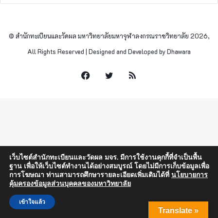
© สำนักทะเบียนและวัดผล มหาวิทยาลัยมหาจุฬาลงกรณราชวิทยาลัย 2026,
All Rights Reserved | Designed and Developed by Dhawara
Facebook
Twitter
RSS
เว็บไซต์สำนักทะเบียนและวัดผล มจร. มีการใช้งานคุกกี้ที่จำเป็นพื้น
ฐาน เพื่อให้เว็บไซต์ทำงานได้อย่างสมบูรณ์ โดยไม่มีการเก็บข้อมูลเพื่อ
การโฆษณา ท่านสามารถศึกษารายละเอียดเพิ่มเติมได้ที่
นโยบายการ
คุ้มครองข้อมูลส่วนบุคคลของมหาวิทยาลัย
เข้าใจแล้ว
Translate »