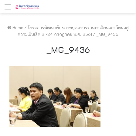
Menu
Home
/
โครงการพัฒนาศักยภาพบุคลากรงานทะเบียนและวัดผลสู่
ความเป็นเลิศ 21-24 กรกฎาคม พ.ศ. 2561
/
_MG_9436
_MG_9436