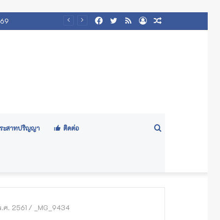
Facebook
Twitter
RSS
Log
Random
569
In
Article
Search
ีประสาทปริญญา
ติดต่อ
for
.ศ. 2561
/
_MG_9434