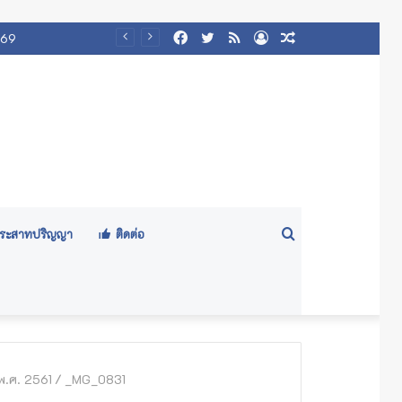
Facebook
Twitter
RSS
Log
Random
569
In
Article
Search
ีประสาทปริญญา
ติดต่อ
for
พ.ศ. 2561
/
_MG_0831