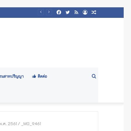
Facebook
Twitter
RSS
Log
Random
/๒๕๖๙)
In
Article
Search
ีประสาทปริญญา
ติดต่อ
for
พ.ศ. 2561
/
_MG_9461