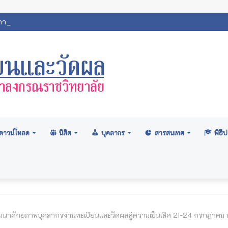
ศสภามหาวิทยาลัย: อนุมัติปริญญา ระดับปริญญาตรี รุ่นที่ ๗๑ (ครั้งที่ ๒
ดาวน์โหลด
นิสิต
บุคลากร
สารสนเทศ
พิธ
นาศักยภาพบุคลากรงานทะเบียนและวัดผลสู่ความเป็นเลิศ 21-24 กรกฎาคม 